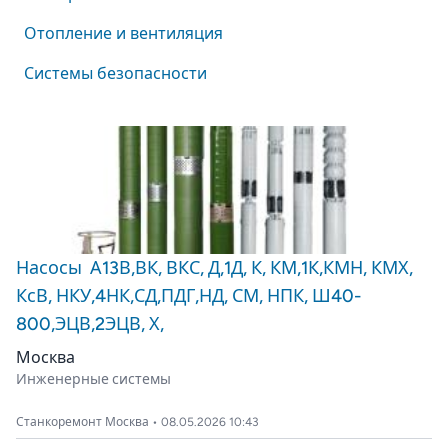
Отопление и вентиляция
Системы безопасности
Насосы А13В,ВК, ВКС, Д,1Д, К, КМ,1К,КМН, КМХ,
КсВ, НКУ,4НК,СД,ПДГ,НД, СМ, НПК, Ш40-
800,ЭЦВ,2ЭЦВ, Х,
Москва
Инженерные системы
Станкоремонт Москва • 08.05.2026 10:43