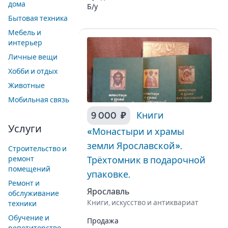
дома
Б/у
Бытовая техника
Мебель и
интерьер
Личные вещи
Хобби и отдых
Животные
Мобильная связь
9 000 ₽
Книги
Услуги
«Монастыри и храмы
земли Ярославской».
Строительство и
ремонт
Трёхтомник в подарочной
помещений
упаковке.
Ремонт и
Ярославль
обслуживание
Книги, искусство и антиквариат
техники
Обучение и
Продажа