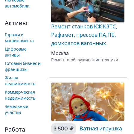
Легковые
автомобили
Активы
Ремонт станков КЖ КЗТС,
Рафамет, прессов ПА,ПБ,
Гаражи и
машиноместа
домкратов вагонных
Цифровые
Москва
активы
Ремонт и обслуживание техники
Готовый бизнес и
франшизы
Жилая
недвижимость
Коммерческая
недвижимость
Земельные
участки
3 500 ₽
Ватная игрушка
Работа