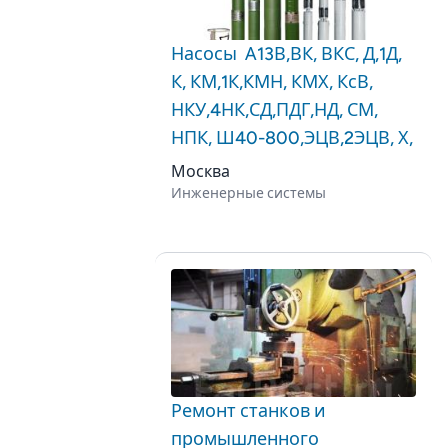
Насосы А13В,ВК, ВКС, Д,1Д,
К, КМ,1К,КМН, КМХ, КсВ,
НКУ,4НК,СД,ПДГ,НД, СМ,
НПК, Ш40-800,ЭЦВ,2ЭЦВ, Х,
Москва
Инженерные системы
Ремонт станков и
промышленного